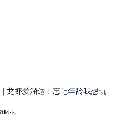
2-1｜龙虾爱溜达：忘记年龄我想玩
素铺小院