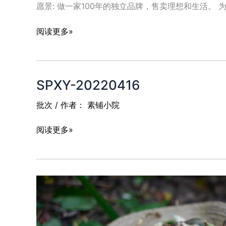
愿景: 做一家100年的独立品牌，售卖理想和生活。
关
阅读更多»
于
我
们
SPXY-20220416
批次
/ 作者：
素铺小院
SPXY-
阅读更多»
20220416