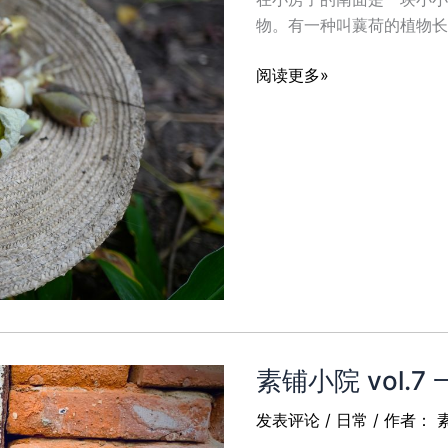
物。有一种叫蘘荷的植物长
素
阅读更多»
铺
小
院
vol.8
蘘
荷
是
什
么
呢
素铺小院 vol.7
发表评论
/
日常
/ 作者：