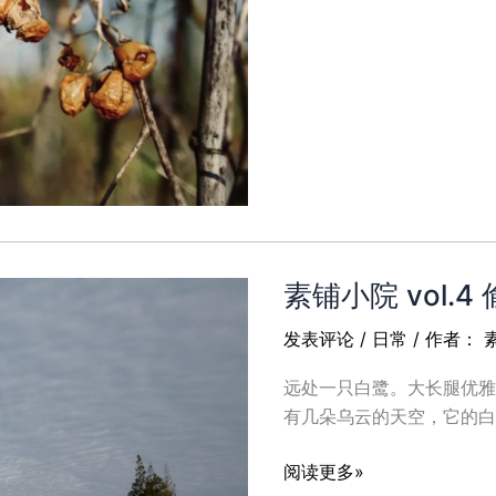
一
小
下
院
vol.5
褪
色
素铺小院 vol.
发表评论
/
日常
/ 作者：
远处一只白鹭。大长腿优雅
有几朵乌云的天空，它的白
素
阅读更多»