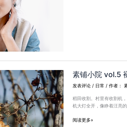
铺
小
谈
Vol.2-
1
｜
龙
虾
爱
溜
素铺小院 vol.5
达：
忘
发表评论
/
日常
/ 作者：
记
年
稻田收割。村里有收割机，
龄
机大灯全开，像睁着汪亮的
我
想
素
阅读更多»
玩
铺