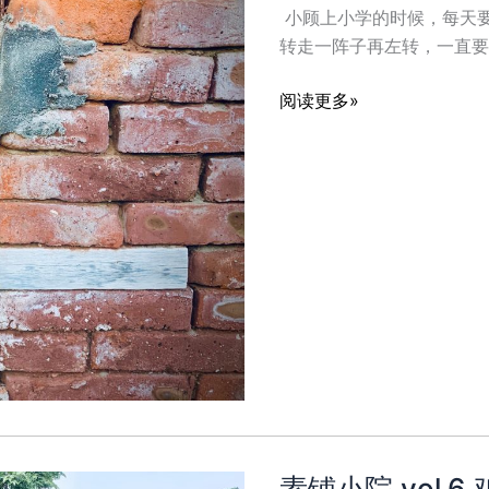
小顾上小学的时候，每天
转走一阵子再左转，一直要
素
阅读更多»
铺
小
院
vol.7
一
花
一
世
界
素铺小院 vol.