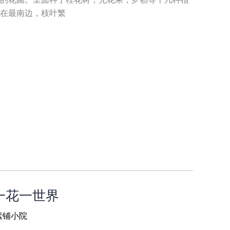
在最南边，枝叶繁
 一花一世界
素铺小院