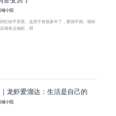
素铺小院
间红砖平房里。这房子有很多年了，要倒不倒。墙砖
后墙有点倾斜，用
2-2｜龙虾爱溜达：生活是自己的
素铺小院