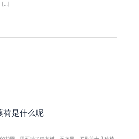
[…]
8 蘘荷是什么呢
的花圃。里面种了桂花树，无花果，罗勒等十几种植