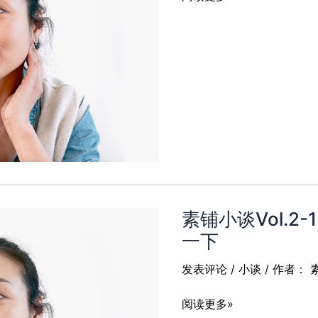
铺
小
谈
Vol.2-
2
｜
龙
虾
爱
溜
达：
素铺小谈Vol.
生
活
一下
是
发表评论
/
小谈
/ 作者：
自
己
素
阅读更多»
的