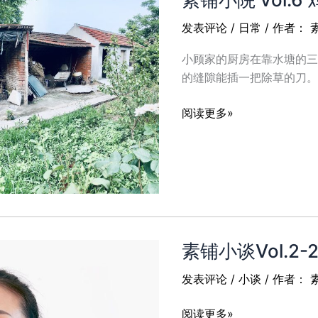
发表评论
/
日常
/ 作者：
小顾家的厨房在靠水塘的三
的缝隙能插一把除草的刀。
素
阅读更多»
铺
小
院
vol.6
鸡
舍
变
素铺小谈Vol.
房
子
发表评论
/
小谈
/ 作者：
素
阅读更多»